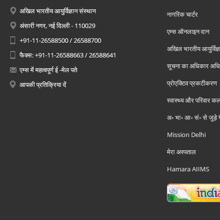
अखिल भारतीय आयुर्विज्ञान संस्थान
नागरिक चार्टर
अंसारी नगर, नई दिल्ली - 110029
एम्स ऑनलाइन दान
+91-11-26588500 / 26588700
अखिल भारतीय आयुर्विज्ञ
फैक्स: +91-11-26588663 / 26588641
सूचना का अधिकार अध
एम्स में महत्वपूर्ण ई -मेल पते
प्रोएक्टिव प्रकटीकरण
आपकी प्रतिक्रिया दें
स्वास्थ्य और परिवार कल
अ॰ भा॰ आ॰ सं॰ से जुड़े
Mission Delhi
मेरा अस्पताल
Hamara AIIMS