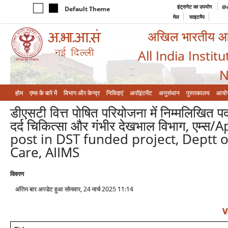
इंट्रानेट का उपयोग
@a
Default Theme
मेल
साइटमैप
अखिल भारतीय आयुर
All India Instit
N
होम
एम्‍स के बारे में
विभाग और केन्‍द्र
निविदाएं
अपॉइंटमेंट
अनुसंधान
पुस्तकालय
आयो
डीएसटी वित्त पोषित परियोजना में निम्मलिखित प
दर्द चिकित्सा और गंभीर देखभाल विभाग, एम्
post in DST funded project, Deptt o
Care, AIIMS
विवरण
अंतिम बार अपडेट हुआ सोमवार, 24 मार्च 2025 11:14
V