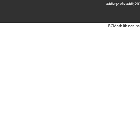
कॉपीराइट और कॉपी; 2026
BCMath lib not ins