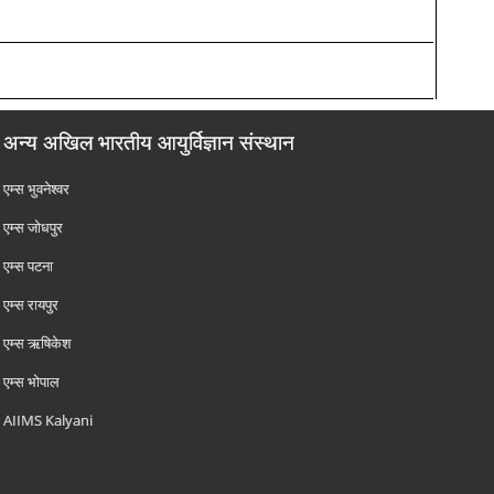
अन्य अखिल भारतीय आयुर्विज्ञान संस्थान
एम्‍स भुवनेश्वर
एम्‍स जोधपुर
एम्‍स पटना
एम्‍स रायपुर
एम्‍स ऋषिकेश
एम्‍स भोपाल
AIIMS Kalyani