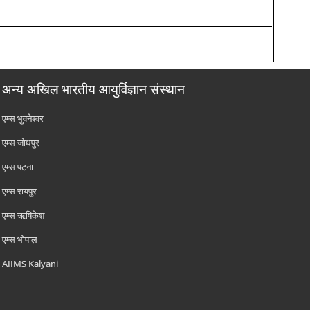
अन्य अखिल भारतीय आयुर्विज्ञान संस्थान
एम्‍स भुवनेश्वर
एम्‍स जोधपुर
एम्‍स पटना
एम्‍स रायपुर
एम्‍स ऋषिकेश
एम्‍स भोपाल
AIIMS Kalyani