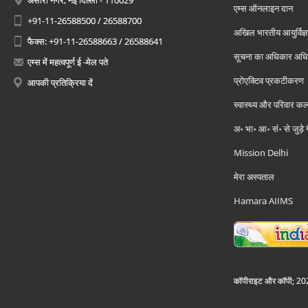
अंसारी नगर, नई दिल्ली - 110029
एम्स ऑनलाइन दान
+91-11-26588500 / 26588700
अखिल भारतीय आयुर्विज्ञ
फैक्स: +91-11-26588663 / 26588641
सूचना का अधिकार अध
एम्स में महत्वपूर्ण ई -मेल पते
प्रोएक्टिव प्रकटीकरण
आपकी प्रतिक्रिया दें
स्वास्थ्य और परिवार कल
अ॰ भा॰ आ॰ सं॰ से जुड़े
Mission Delhi
मेरा अस्पताल
Hamara AIIMS
कॉपीराइट और कॉपी; 2026