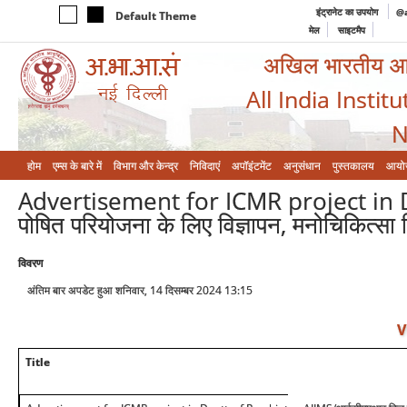
इंट्रानेट का उपयोग
@a
Default Theme
मेल
साइटमैप
अखिल भारतीय आयुर
All India Instit
N
होम
एम्‍स के बारे में
विभाग और केन्‍द्र
निविदाएं
अपॉइंटमेंट
अनुसंधान
पुस्तकालय
आयो
Advertisement for ICMR project in D
पोषित परियोजना के लिए विज्ञापन, मनोचिकित्सा 
विवरण
अंतिम बार अपडेट हुआ शनिवार, 14 दिसम्बर 2024 13:15
V
Title