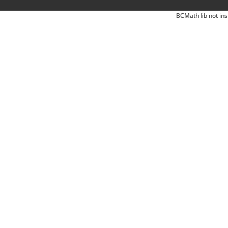
BCMath lib not ins