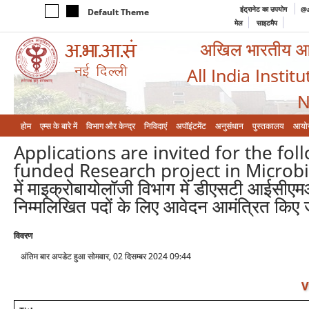
इंट्रानेट का उपयोग
@a
Default Theme
मेल
साइटमैप
अखिल भारतीय आयुर
All India Instit
N
होम
एम्‍स के बारे में
विभाग और केन्‍द्र
निविदाएं
अपॉइंटमेंट
अनुसंधान
पुस्तकालय
आयो
Applications are invited for the fo
funded Research project in Microbiol
में माइक्रोबायोलॉजी विभाग में डीएसटी आईसीएमआ
निम्मलिखित पदों के लिए आवेदन आमंत्रित किए ज
विवरण
अंतिम बार अपडेट हुआ सोमवार, 02 दिसम्बर 2024 09:44
V