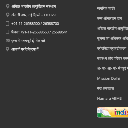
अखिल भारतीय आयुर्विज्ञान संस्थान
नागरिक चार्टर
अंसारी नगर, नई दिल्ली - 110029
एम्स ऑनलाइन दान
+91-11-26588500 / 26588700
अखिल भारतीय आयुर्विज्ञ
फैक्स: +91-11-26588663 / 26588641
सूचना का अधिकार अध
एम्स में महत्वपूर्ण ई -मेल पते
प्रोएक्टिव प्रकटीकरण
आपकी प्रतिक्रिया दें
स्वास्थ्य और परिवार कल
अ॰ भा॰ आ॰ सं॰ से जुड़े
Mission Delhi
मेरा अस्पताल
Hamara AIIMS