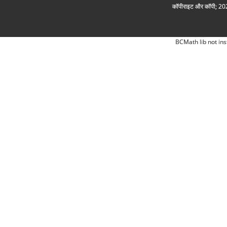
कॉपीराइट और कॉपी; 2026
BCMath lib not ins