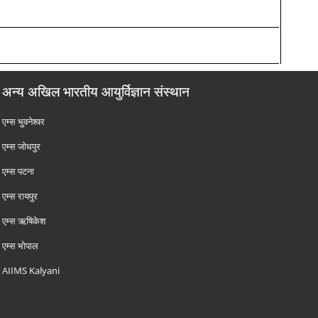
अन्य अखिल भारतीय आयुर्विज्ञान संस्थान
एम्‍स भुवनेश्वर
एम्‍स जोधपुर
एम्‍स पटना
एम्‍स रायपुर
एम्‍स ऋषिकेश
एम्‍स भोपाल
AIIMS Kalyani