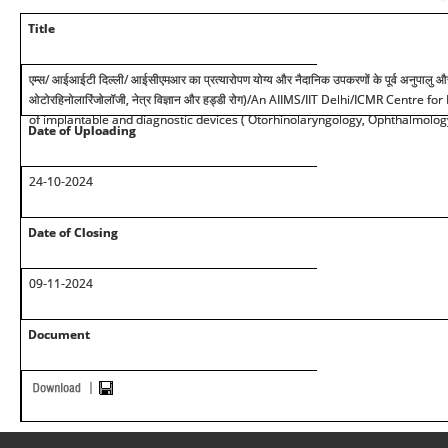
Title
एम्स
/
आईआईटी दिल्ली
/
आईसीएमआर का प्रत्यारोपण योग्य और नैदानिक उपकरणों के पूर्व अनुपालु और
ओटोरहिनोलारिंजोलॉजी, नेत्र विज्ञान और हड्डी रोग)
/An AIIMS/IIT Delhi/ICMR Centre for 
of implantable and diagnostic devices ( Otorhinolaryngology, Ophthalmolo
Date of Uploading
24-10-2024
Date of Closing
09-11-2024
Document