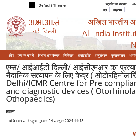
इंट्रानेट का उपयोग
@a
Default Theme
मेल
साइटमैप
अखिल भारतीय आयुर
All India Instit
N
होम
एम्‍स के बारे में
विभाग और केन्‍द्र
निविदाएं
अपॉइंटमेंट
अनुसंधान
पुस्तकालय
आयो
एम्स/ आईआईटी दिल्ली/ आईसीएमआर का प्रत्यारो
नैदानिक सत्यापन के लिए केद्र ( ओटोरहिनोलार
Delhi/ICMR Centre for Pre complianc
and diagnostic devices ( Otorhino
Othopaedics)
विवरण
अंतिम बार अपडेट हुआ गुरुवार, 24 अक्टूबर 2024 11:45
V