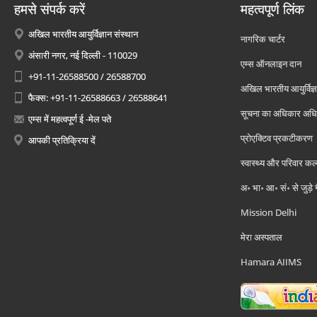
हमसे संपर्क करें
महत्वपूर्ण लिंक
अखिल भारतीय आयुर्विज्ञान संस्थान
नागरिक चार्टर
अंसारी नगर, नई दिल्ली - 110029
एम्स ऑनलाइन दान
+91-11-26588500 / 26588700
अखिल भारतीय आयुर्विज्ञ
फैक्स: +91-11-26588663 / 26588641
सूचना का अधिकार अध
एम्स में महत्वपूर्ण ई -मेल पते
प्रोएक्टिव प्रकटीकरण
आपकी प्रतिक्रिया दें
स्वास्थ्य और परिवार कल
अ॰ भा॰ आ॰ सं॰ से जुड़े
Mission Delhi
मेरा अस्पताल
Hamara AIIMS