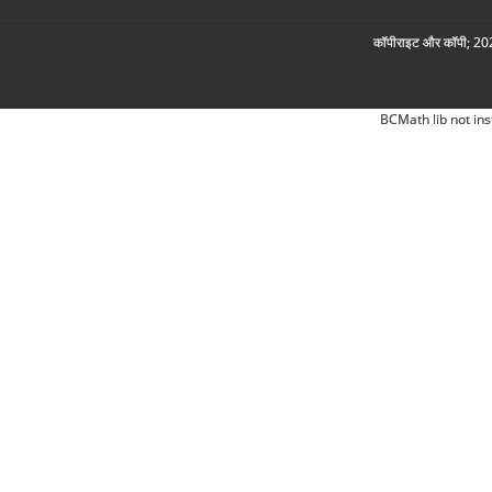
कॉपीराइट और कॉपी; 2026
BCMath lib not ins