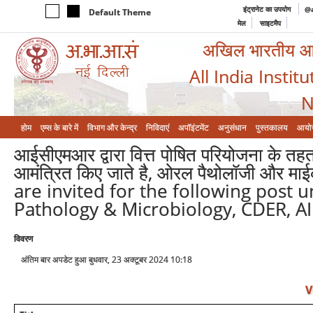
इंट्रानेट का उपयोग
@a
Default Theme
मेल
साइटमैप
अखिल भारतीय आयुर
All India Instit
N
होम
एम्‍स के बारे में
विभाग और केन्‍द्र
निविदाएं
अपॉइंटमेंट
अनुसंधान
पुस्तकालय
आयो
आईसीएमआर द्वारा वित्त पोषित परियोजना के तह
आमंत्रित किए जाते है, ओरल पैथोलॉजी और मा
are invited for the following post 
Pathology & Microbiology, CDER, AI
विवरण
अंतिम बार अपडेट हुआ बुधवार, 23 अक्टूबर 2024 10:18
V