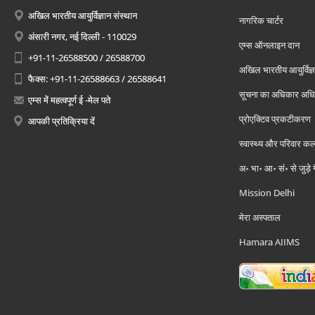
अखिल भारतीय आयुर्विज्ञान संस्थान
नागरिक चार्टर
अंसारी नगर, नई दिल्ली - 110029
एम्स ऑनलाइन दान
+91-11-26588500 / 26588700
अखिल भारतीय आयुर्विज्ञ
फैक्स: +91-11-26588663 / 26588641
सूचना का अधिकार अध
एम्स में महत्वपूर्ण ई -मेल पते
प्रोएक्टिव प्रकटीकरण
आपकी प्रतिक्रिया दें
स्वास्थ्य और परिवार कल
अ॰ भा॰ आ॰ सं॰ से जुड़े
Mission Delhi
मेरा अस्पताल
Hamara AIIMS