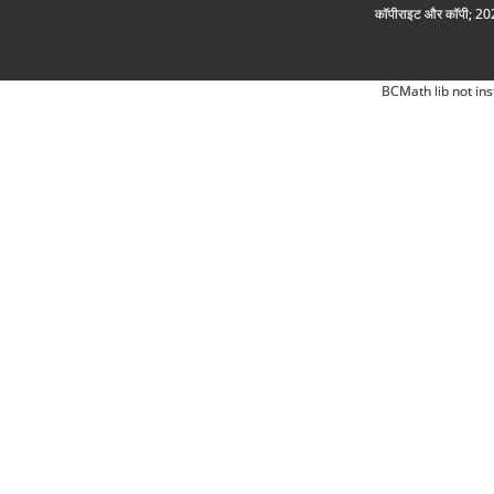
कॉपीराइट और कॉपी; 2026
BCMath lib not ins