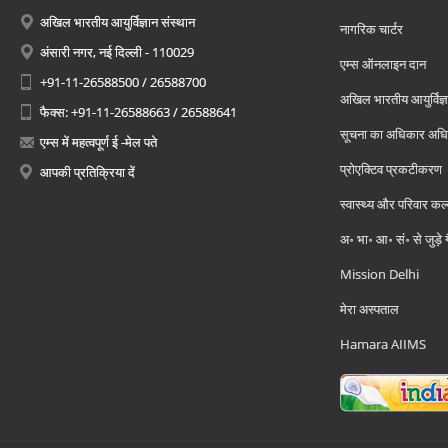
अखिल भारतीय आयुर्विज्ञान संस्थान
नागरिक चार्टर
अंसारी नगर, नई दिल्ली - 110029
एम्स ऑनलाइन दान
+91-11-26588500 / 26588700
अखिल भारतीय आयुर्विज्ञ
फैक्स: +91-11-26588663 / 26588641
सूचना का अधिकार अध
एम्स में महत्वपूर्ण ई -मेल पते
प्रोएक्टिव प्रकटीकरण
आपकी प्रतिक्रिया दें
स्वास्थ्य और परिवार कल
अ॰ भा॰ आ॰ सं॰ से जुड़े
Mission Delhi
मेरा अस्पताल
Hamara AIIMS