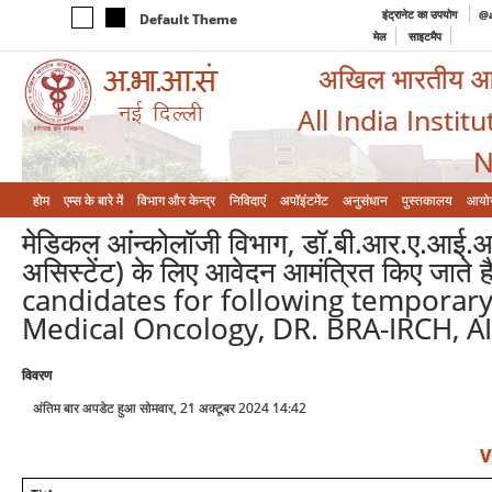
इंट्रानेट का उपयोग
@a
Default Theme
मेल
साइटमैप
अखिल भारतीय आयुर
All India Instit
N
होम
एम्‍स के बारे में
विभाग और केन्‍द्र
निविदाएं
अपॉइंटमेंट
अनुसंधान
पुस्तकालय
आयो
मेडिकल आंन्कोलॉजी विभाग, डॉ.बी.आर.ए.आई.आर
असिस्टेंट) के लिए आवेदन आमंत्रित किए जात
candidates for following temporary 
Medical Oncology, DR. BRA-IRCH, A
विवरण
अंतिम बार अपडेट हुआ सोमवार, 21 अक्टूबर 2024 14:42
V