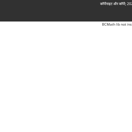
कॉपीराइट और कॉपी; 2026
BCMath lib not ins