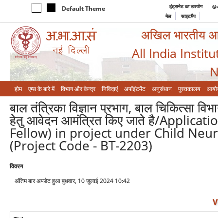
इंट्रानेट का उपयोग
@a
Default Theme
मेल
साइटमैप
अखिल भारतीय आयुर
All India Instit
N
होम
एम्‍स के बारे में
विभाग और केन्‍द्र
निविदाएं
अपॉइंटमेंट
अनुसंधान
पुस्तकालय
आयो
बाल तंत्रिका विज्ञान प्रभाग, बाल चिकित्सा विभ
हेतु आवेदन आमंत्रित किए जाते है/Applica
Fellow) in project under Child Neuro
(Project Code - BT-2203)
विवरण
अंतिम बार अपडेट हुआ बुधवार, 10 जुलाई 2024 10:42
V