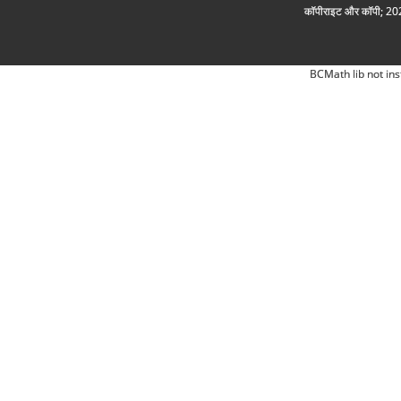
कॉपीराइट और कॉपी; 2026
BCMath lib not ins