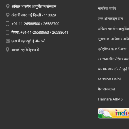
अखिल भारतीय आयुर्विज्ञान संस्थान
नागरिक चार्टर
अंसारी नगर, नई दिल्ली - 110029
एम्स ऑनलाइन दान
+91-11-26588500 / 26588700
अखिल भारतीय आयुर्विज्ञ
फैक्स: +91-11-26588663 / 26588641
सूचना का अधिकार अध
एम्स में महत्वपूर्ण ई -मेल पते
प्रोएक्टिव प्रकटीकरण
आपकी प्रतिक्रिया दें
स्वास्थ्य और परिवार कल
अ॰ भा॰ आ॰ सं॰ से जुड़े
Mission Delhi
मेरा अस्पताल
Hamara AIIMS