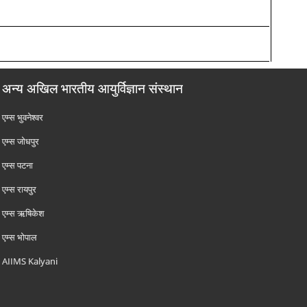
अन्य अखिल भारतीय आयुर्विज्ञान संस्थान
एम्‍स भुवनेश्वर
एम्‍स जोधपुर
एम्‍स पटना
एम्‍स रायपुर
एम्‍स ऋषिकेश
एम्‍स भोपाल
AIIMS Kalyani