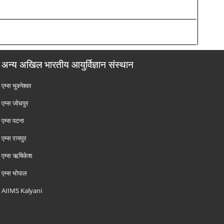
अन्य अखिल भारतीय आयुर्विज्ञान संस्थान
एम्‍स भुवनेश्वर
एम्‍स जोधपुर
एम्‍स पटना
एम्‍स रायपुर
एम्‍स ऋषिकेश
एम्‍स भोपाल
AIIMS Kalyani