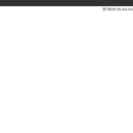
BCMath lib not ins