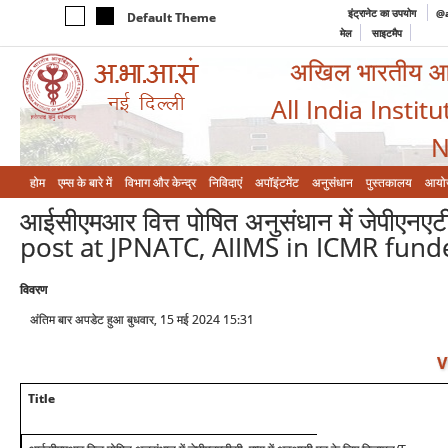
इंट्रानेट का उपयोग
@a
Default Theme
मेल
साइटमैप
अखिल भारतीय आयुर
All India Instit
N
होम
एम्‍स के बारे में
विभाग और केन्‍द्र
निविदाएं
अपॉइंटमेंट
अनुसंधान
पुस्तकालय
आयो
आईसीएमआर वित्त पोषित अनुसंधान में जेपीएनएट
post at JPNATC, AIIMS in ICMR fund
विवरण
अंतिम बार अपडेट हुआ बुधवार, 15 मई 2024 15:31
V
Title