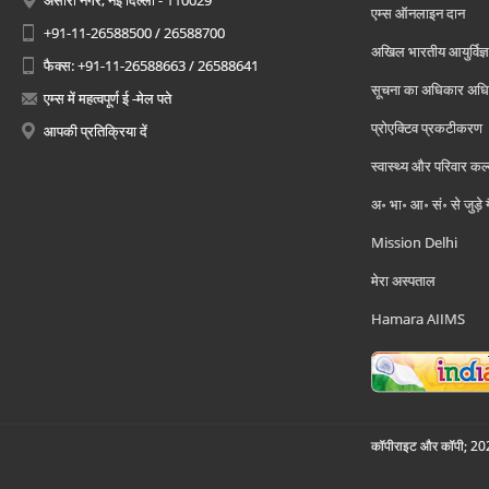
अंसारी नगर, नई दिल्ली - 110029
एम्स ऑनलाइन दान
+91-11-26588500 / 26588700
अखिल भारतीय आयुर्विज्ञ
फैक्स: +91-11-26588663 / 26588641
सूचना का अधिकार अध
एम्स में महत्वपूर्ण ई -मेल पते
प्रोएक्टिव प्रकटीकरण
आपकी प्रतिक्रिया दें
स्वास्थ्य और परिवार कल
अ॰ भा॰ आ॰ सं॰ से जुड़े
Mission Delhi
मेरा अस्पताल
Hamara AIIMS
कॉपीराइट और कॉपी; 2026