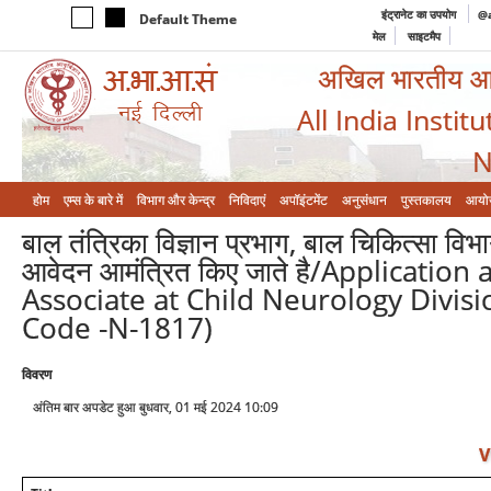
इंट्रानेट का उपयोग
@a
Default Theme
मेल
साइटमैप
अखिल भारतीय आयुर
All India Instit
N
होम
एम्‍स के बारे में
विभाग और केन्‍द्र
निविदाएं
अपॉइंटमेंट
अनुसंधान
पुस्तकालय
आयो
बाल तंत्रिका विज्ञान प्रभाग, बाल चिकित्सा विभा
आवेदन आमंत्रित किए जाते है/Application
Associate at Child Neurology Divisio
Code -N-1817)
विवरण
अंतिम बार अपडेट हुआ बुधवार, 01 मई 2024 10:09
V