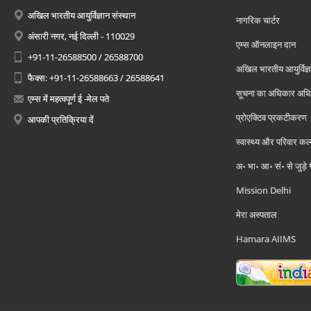
अखिल भारतीय आयुर्विज्ञान संस्थान
नागरिक चार्टर
अंसारी नगर, नई दिल्ली - 110029
एम्स ऑनलाइन दान
+91-11-26588500 / 26588700
अखिल भारतीय आयुर्विज्ञ
फैक्स: +91-11-26588663 / 26588641
सूचना का अधिकार अध
एम्स में महत्वपूर्ण ई -मेल पते
प्रोएक्टिव प्रकटीकरण
आपकी प्रतिक्रिया दें
स्वास्थ्य और परिवार कल
अ॰ भा॰ आ॰ सं॰ से जुड़े
Mission Delhi
मेरा अस्पताल
Hamara AIIMS