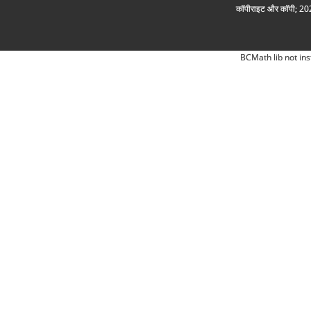
कॉपीराइट और कॉपी; 2026
BCMath lib not ins