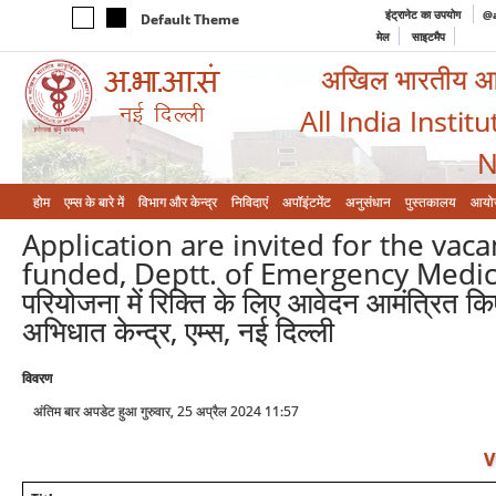
इंट्रानेट का उपयोग
@a
Default Theme
मेल
साइटमैप
अखिल भारतीय आयुर
All India Instit
N
होम
एम्‍स के बारे में
विभाग और केन्‍द्र
निविदाएं
अपॉइंटमेंट
अनुसंधान
पुस्तकालय
आयो
Application are invited for the vaca
funded, Deptt. of Emergency Medicine
परियोजना में रिक्ति के लिए आवेदन आमंत्रित कि
अभिधात केन्द्र, एम्स, नई दिल्ली
विवरण
अंतिम बार अपडेट हुआ गुरुवार, 25 अप्रैल 2024 11:57
V