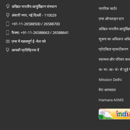
अखिल भारतीय आयुर्विज्ञान संस्थान
नागरिक चार्टर
अंसारी नगर, नई दिल्ली - 110029
एम्स ऑनलाइन दान
+91-11-26588500 / 26588700
अखिल भारतीय आयुर्विज्ञ
फैक्स: +91-11-26588663 / 26588641
सूचना का अधिकार अध
एम्स में महत्वपूर्ण ई -मेल पते
प्रोएक्टिव प्रकटीकरण
आपकी प्रतिक्रिया दें
स्वास्थ्य और परिवार कल
अ॰ भा॰ आ॰ सं॰ से जुड़े
Mission Delhi
मेरा अस्पताल
Hamara AIIMS