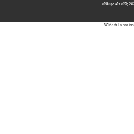
कॉपीराइट और कॉपी; 2026
BCMath lib not ins