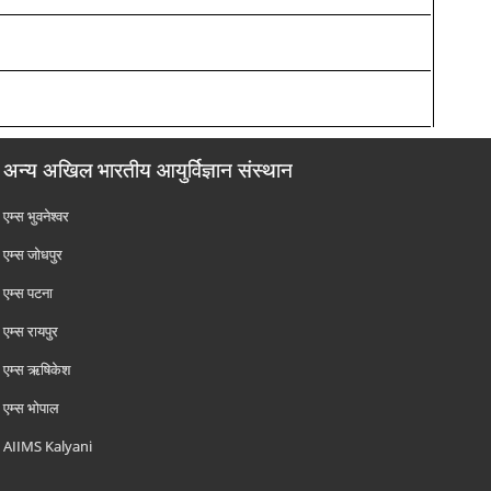
अन्य अखिल भारतीय आयुर्विज्ञान संस्थान
एम्‍स भुवनेश्वर
एम्‍स जोधपुर
एम्‍स पटना
एम्‍स रायपुर
एम्‍स ऋषिकेश
एम्‍स भोपाल
AIIMS Kalyani