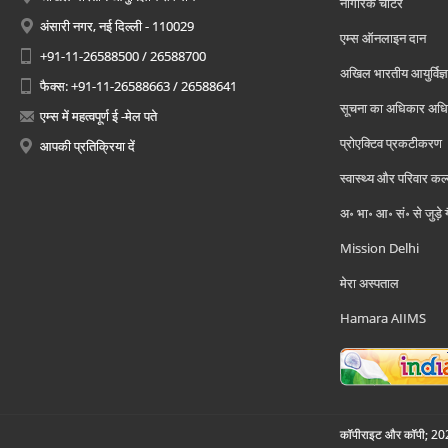
नागरिक चार्टर
अंसारी नगर, नई दिल्ली - 110029
एम्स ऑनलाइन दान
+91-11-26588500 / 26588700
अखिल भारतीय आयुर्विज्ञ
फैक्स: +91-11-26588663 / 26588641
सूचना का अधिकार अध
एम्स में महत्वपूर्ण ई -मेल पते
प्रोएक्टिव प्रकटीकरण
आपकी प्रतिक्रिया दें
स्वास्थ्य और परिवार कल
अ॰ भा॰ आ॰ सं॰ से जुड़े
Mission Delhi
मेरा अस्पताल
Hamara AIIMS
कॉपीराइट और कॉपी; 2026