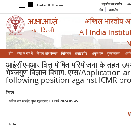
इंट्रानेट का उपयोग
@a
Default Theme
मेल
साइटमैप
अखिल भारतीय आयुर
All India Instit
N
होम
एम्‍स के बारे में
विभाग और केन्‍द्र
निविदाएं
अपॉइंटमेंट
अनुसंधान
पुस्तकालय
आयो
आईसीएमआर वित्त पोषित परियोजना के तहत उपयुक्
भेषजगुण विज्ञान विभाग, एम्स/Application
following position against ICMR pro
विवरण
अंतिम बार अपडेट हुआ शुक्रवार, 01 मार्च 2024 09:45
V
Title