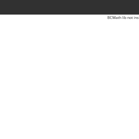
BCMath lib not ins