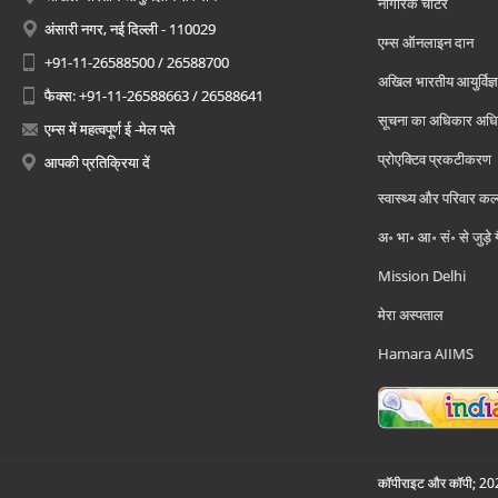
नागरिक चार्टर
अंसारी नगर, नई दिल्ली - 110029
एम्स ऑनलाइन दान
+91-11-26588500 / 26588700
अखिल भारतीय आयुर्विज्ञ
फैक्स: +91-11-26588663 / 26588641
सूचना का अधिकार अध
एम्स में महत्वपूर्ण ई -मेल पते
प्रोएक्टिव प्रकटीकरण
आपकी प्रतिक्रिया दें
स्वास्थ्य और परिवार कल
अ॰ भा॰ आ॰ सं॰ से जुड़े
Mission Delhi
मेरा अस्पताल
Hamara AIIMS
कॉपीराइट और कॉपी; 2026