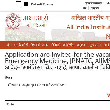
इंट्रानेट का उपयोग
@a
Default Theme
मेल
साइटमैप
अखिल भारतीय आयुर
All India Instit
N
होम
एम्‍स के बारे में
विभाग और केन्‍द्र
निविदाएं
अपॉइंटमेंट
अनुसंधान
पुस्तकालय
आयो
Application are invited for the vac
Emergency Medicine, JPNATC, AIIMS/आईसी
आवेदन आमंत्रित किए गए है, आपातकालीन चिकित
विवरण
अंतिम बार अपडेट हुआ गुरुवार, 29 फरवरी 2024 09:54
V
Title