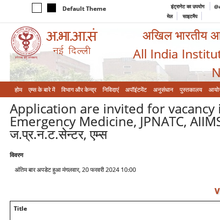
इंट्रानेट का उपयोग
@a
Default Theme
मेल
साइटमैप
अखिल भारतीय आयुर
All India Instit
N
होम
एम्‍स के बारे में
विभाग और केन्‍द्र
निविदाएं
अपॉइंटमेंट
अनुसंधान
पुस्तकालय
आयो
Application are invited for vacancy
Emergency Medicine, JPNATC, AIIMS/आईस
ज.प्र.न.ट.सेन्टर, एम्स
विवरण
अंतिम बार अपडेट हुआ मंगलवार, 20 फरवरी 2024 10:00
V
Title