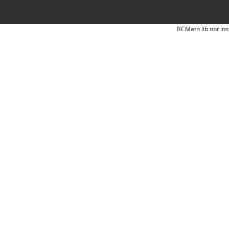
BCMath lib not ins