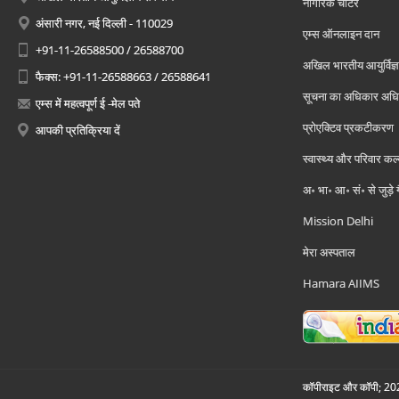
नागरिक चार्टर
अंसारी नगर, नई दिल्ली - 110029
एम्स ऑनलाइन दान
+91-11-26588500 / 26588700
अखिल भारतीय आयुर्विज्ञ
फैक्स: +91-11-26588663 / 26588641
सूचना का अधिकार अध
एम्स में महत्वपूर्ण ई -मेल पते
प्रोएक्टिव प्रकटीकरण
आपकी प्रतिक्रिया दें
स्वास्थ्य और परिवार कल
अ॰ भा॰ आ॰ सं॰ से जुड़े
Mission Delhi
मेरा अस्पताल
Hamara AIIMS
कॉपीराइट और कॉपी; 2026