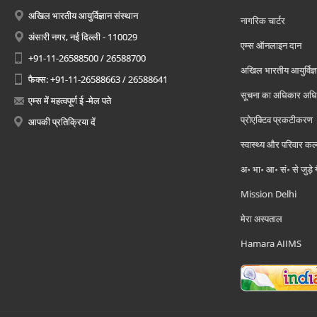
अखिल भारतीय आयुर्विज्ञान संस्थान
नागरिक चार्टर
अंसारी नगर, नई दिल्ली - 110029
एम्स ऑनलाइन दान
+91-11-26588500 / 26588700
अखिल भारतीय आयुर्विज्ञ
फैक्स: +91-11-26588663 / 26588641
सूचना का अधिकार अध
एम्स में महत्वपूर्ण ई -मेल पते
प्रोएक्टिव प्रकटीकरण
आपकी प्रतिक्रिया दें
स्वास्थ्य और परिवार कल
अ॰ भा॰ आ॰ सं॰ से जुड़े
Mission Delhi
मेरा अस्पताल
Hamara AIIMS