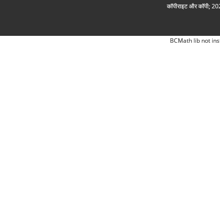
कॉपीराइट और कॉपी; 2026
BCMath lib not ins