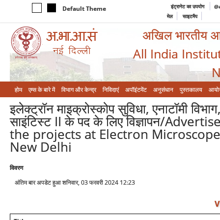
इंट्रानेट का उपयोग
@a
Default Theme
मेल
साइटमैप
अखिल भारतीय आयुर
All India Instit
N
होम
एम्‍स के बारे में
विभाग और केन्‍द्र
निविदाएं
अपॉइंटमेंट
अनुसंधान
पुस्तकालय
आयो
इलेक्ट्रॉन माइक्रोस्कोप सुविधा, एनाटॉमी विभाग,
साइंटिस्ट II के पद के लिए विज्ञापन/Adver
the projects at Electron Microscop
New Delhi
विवरण
अंतिम बार अपडेट हुआ शनिवार, 03 फरवरी 2024 12:23
V