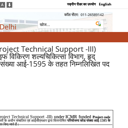
स्क्रीन रीडर का उपयोग
English
कॉल सेंटर:
011-26589142
 Delhi
roject Technical Support -III)
िकिरण शल्‍यचिकित्‍सा विभाग, हृद्
ोड संख्‍या आई-1595 के तहत निम्‍नलिखित पद
roject Technical Support -III
under ICMR funded
)
Project code
्‍ली के अधीन संचालित एवं आईसीएमआर द्वारा वित्‍तपोषित
परियोजना कोड संख्‍या आई
-1595
के
ित किए जाते हैं।