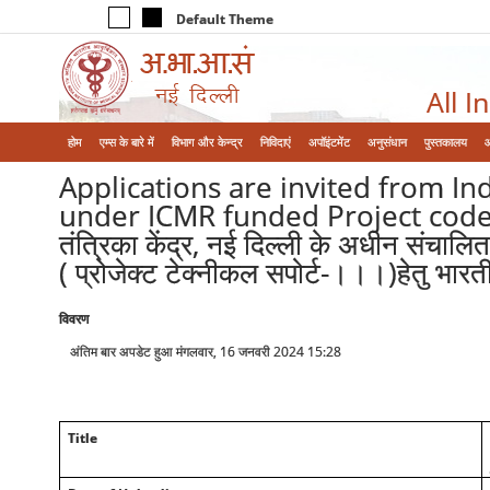
Default Theme
All I
होम
एम्‍स के बारे में
विभाग और केन्‍द्र
निविदाएं
अपॉइंटमेंट
अनुसंधान
पुस्तकालय
Applications are invited from Indi
under ICMR funded Project code No.I-1
तंत्रिका केंद्र, नई दिल्‍ली के अधीन संचा
( प्रोजेक्‍ट टेक्‍नीकल सपोर्ट-।।।)हेतु भार
विवरण
अंतिम बार अपडेट हुआ मंगलवार, 16 जनवरी 2024 15:28
Title