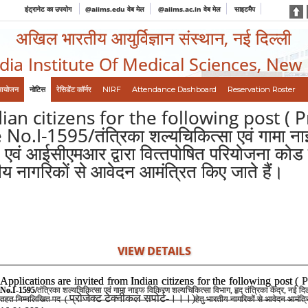
इंट्रानेट का उपयोग
@aiims.edu वेब मेल
@aiims.ac.in वेब मेल
साइटमैप
अखिल भारतीय आयुर्विज्ञान संस्थान, नई दिल्ली
ndia Institute Of Medical Sciences, New
आयोजन
नोटिस
रेसिडेंट कॉर्नर
NIRF
Attendance Dashboard
Reservation Roster
an citizens for the following post ( P
595/तंत्रिका शल्‍यचिकित्‍सा एवं गामा नाइफ व
लित एवं आईसीएमआर द्वारा वित्‍तपोषित परियोजना क
तीय नागरिकों से आवेदन आमंत्रित किए जाते हैं।
VIEW DETAILS
Applications are invited from Indian citizens for the following post (
P
No.I-1595/
तंत्रिका शल्‍यचिकित्‍सा एवं गामा नाइफ विकिरण शल्‍यचिकित्‍सा विभाग
,
हृद् तंत्रिका केंद्र
,
नई दिल
प्रोजेक्‍ट टेक्‍नीकल सपोर्ट
-
।।।
)
तहत निम्‍नलिखित पद
(
हेतु भारतीय नागरिकों से आवेदन आमंत्र