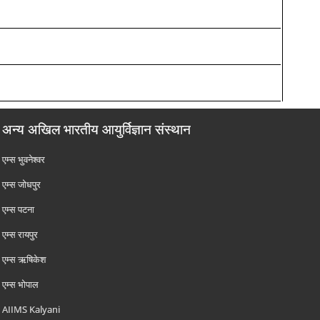
अन्य अखिल भारतीय आयुर्विज्ञान संस्थान
एम्‍स भुवनेश्वर
एम्‍स जोधपुर
एम्‍स पटना
एम्‍स रायपुर
एम्‍स ऋषिकेश
एम्‍स भोपाल
AIIMS Kalyani