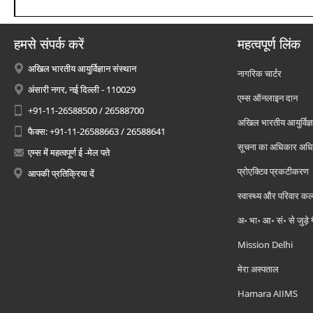
हमसे संपर्क करें
महत्वपूर्ण लिंक
अखिल भारतीय आयुर्विज्ञान संस्थान
नागरिक चार्टर
अंसारी नगर, नई दिल्ली - 110029
एम्स ऑनलाइन दान
+91-11-26588500 / 26588700
अखिल भारतीय आयुर्विज्ञ
फैक्स: +91-11-26588663 / 26588641
सूचना का अधिकार अध
एम्स में महत्वपूर्ण ई -मेल पते
प्रोएक्टिव प्रकटीकरण
आपकी प्रतिक्रिया दें
स्वास्थ्य और परिवार कल
अ॰ भा॰ आ॰ सं॰ से जुड़े
Mission Delhi
मेरा अस्पताल
Hamara AIIMS