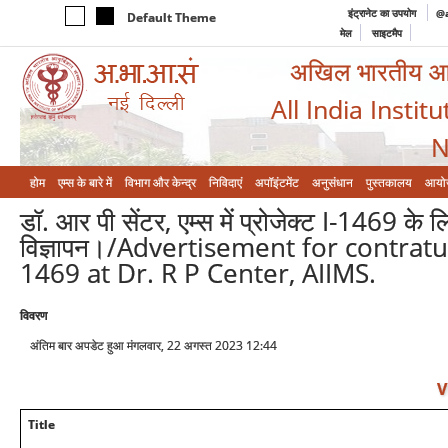
इंट्रानेट का उपयोग
@a
Default Theme
मेल
साइटमैप
अखिल भारतीय आयुर
All India Instit
N
होम
एम्‍स के बारे में
विभाग और केन्‍द्र
निविदाएं
अपॉइंटमेंट
अनुसंधान
पुस्तकालय
आयो
डॉ. आर पी सेंटर, एम्स में प्रोजेक्ट I-1469 के ल
विज्ञापन।/Advertisement for contratua
1469 at Dr. R P Center, AIIMS.
विवरण
अंतिम बार अपडेट हुआ मंगलवार, 22 अगस्त 2023 12:44
V
Title