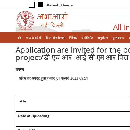
Default Theme
All I
होम
एम्‍स के बारे में
विभाग और केन्‍द्र
निविदाएं
अपॉइंटमेंट
अनुसंधान
पुस्तकालय
Application are invited for the 
project/डी एच आर -आई सी एम आर वित्त प
विवरण
अंतिम बार अपडेट हुआ बुधवार, 01 फरवरी 2023 09:51
Title
Date of Uploading