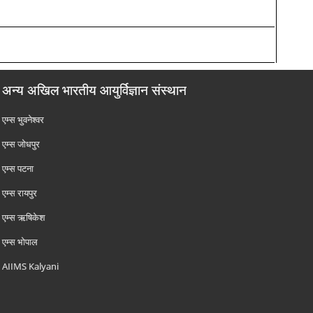
अन्य अखिल भारतीय आयुर्विज्ञान संस्थान
एम्‍स भुवनेश्वर
एम्‍स जोधपुर
एम्‍स पटना
एम्‍स रायपुर
एम्‍स ऋषिकेश
एम्‍स भोपाल
AIIMS Kalyani