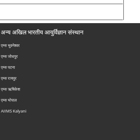
अन्य अखिल भारतीय आयुर्विज्ञान संस्थान
एम्‍स भुवनेश्वर
एम्‍स जोधपुर
एम्‍स पटना
एम्‍स रायपुर
एम्‍स ऋषिकेश
एम्‍स भोपाल
AIIMS Kalyani