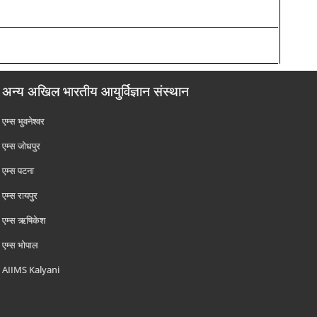
अन्य अखिल भारतीय आयुर्विज्ञान संस्थान
एम्‍स भुवनेश्वर
एम्‍स जोधपुर
एम्‍स पटना
एम्‍स रायपुर
एम्‍स ऋषिकेश
एम्‍स भोपाल
AIIMS Kalyani