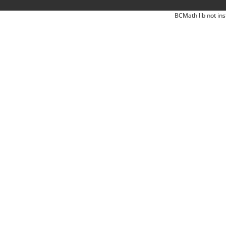
BCMath lib not ins