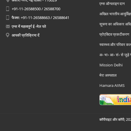
अंसारी नगर, नई दिल्ली - 110029
एम्स ऑनलाइन दान
+91-11-26588500 / 26588700
अखिल भारतीय आयुर्विज्ञ
फैक्स: +91-11-26588663 / 26588641
सूचना का अधिकार अध
एम्स में महत्वपूर्ण ई -मेल पते
प्रोएक्टिव प्रकटीकरण
आपकी प्रतिक्रिया दें
स्वास्थ्य और परिवार कल
अ॰ भा॰ आ॰ सं॰ से जुड़े
Mission Delhi
मेरा अस्पताल
Hamara AIIMS
कॉपीराइट और कॉपी; 2026