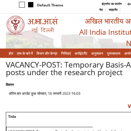
इंट्रानेट का उपयोग
@a
Default Theme
मेल
साइटमैप
अखिल भारतीय आयुर
All India Instit
N
होम
एम्‍स के बारे में
विभाग और केन्‍द्र
निविदाएं
अपॉइंटमेंट
अनुसंधान
पुस्तकालय
आयो
VACANCY-POST: Temporary Basis-Appl
posts under the research project
विवरण
अंतिम बार अपडेट हुआ सोमवार, 16 जनवरी 2023 16:03
V
Title