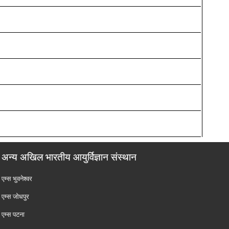
अन्य अखिल भारतीय आयुर्विज्ञान संस्थान
एम्‍स भुवनेश्वर
एम्‍स जोधपुर
एम्‍स पटना