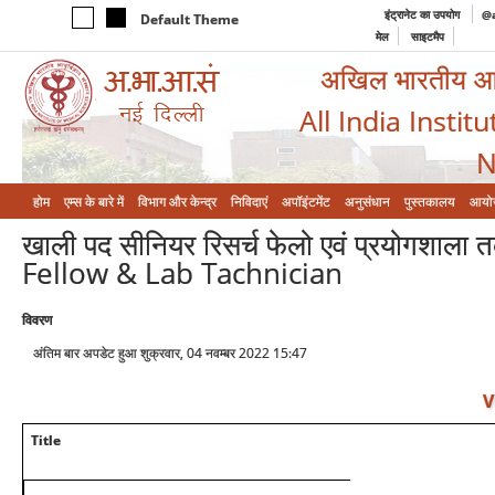
इंट्रानेट का उपयोग
@a
Default Theme
मेल
साइटमैप
अखिल भारतीय आयुर
All India Instit
N
होम
एम्‍स के बारे में
विभाग और केन्‍द्र
निविदाएं
अपॉइंटमेंट
अनुसंधान
पुस्तकालय
आयो
खाली पद सीनियर रिसर्च फेलो एवं प्रयोगश
Fellow & Lab Tachnician
विवरण
अंतिम बार अपडेट हुआ शुक्रवार, 04 नवम्बर 2022 15:47
V
Title