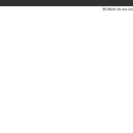
BCMath lib not ins