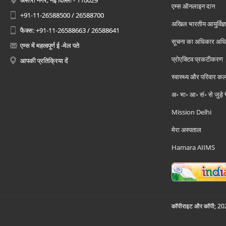
अंसारी नगर, नई दिल्ली - 110029
एम्स ऑनलाइन दान
+91-11-26588500 / 26588700
अखिल भारतीय आयुर्विज्ञ
फैक्स: +91-11-26588663 / 26588641
सूचना का अधिकार अध
एम्स में महत्वपूर्ण ई -मेल पते
प्रोएक्टिव प्रकटीकरण
आपकी प्रतिक्रिया दें
स्वास्थ्य और परिवार कल
अ॰ भा॰ आ॰ सं॰ से जुड़े
Mission Delhi
मेरा अस्पताल
Hamara AIIMS
कॉपीराइट और कॉपी; 2026