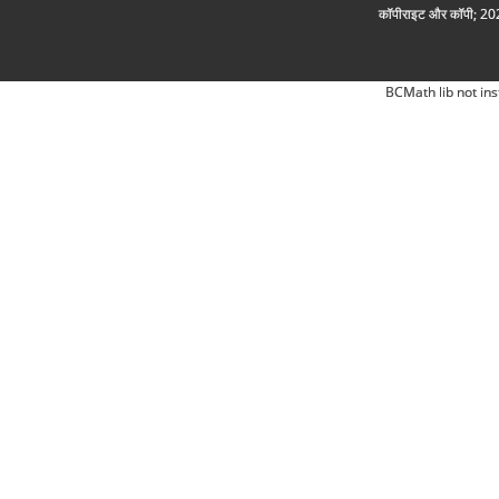
कॉपीराइट और कॉपी; 2026
BCMath lib not ins