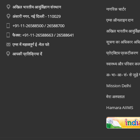
अखिल भारतीय आयुर्विज्ञान संस्थान
नागरिक चार्टर
अंसारी नगर, नई दिल्ली - 110029
एम्स ऑनलाइन दान
+91-11-26588500 / 26588700
अखिल भारतीय आयुर्विज्ञ
फैक्स: +91-11-26588663 / 26588641
सूचना का अधिकार अध
एम्स में महत्वपूर्ण ई -मेल पते
प्रोएक्टिव प्रकटीकरण
आपकी प्रतिक्रिया दें
स्वास्थ्य और परिवार कल
अ॰ भा॰ आ॰ सं॰ से जुड़े
Mission Delhi
मेरा अस्पताल
Hamara AIIMS