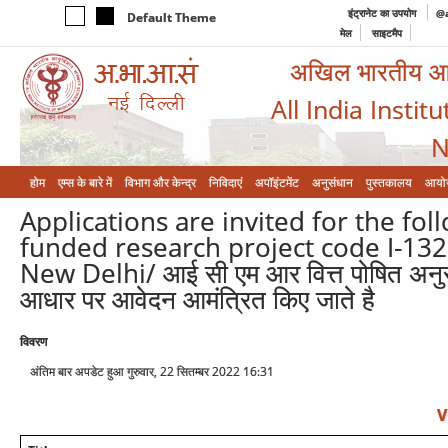
इंट्रानेट का उपयोग
@a
Default Theme
मेल
साइटमैप
अखिल भारतीय आयुर
All India Instit
N
होम
एम्‍स के बारे में
विभाग और केन्‍द्र
निविदाएं
अपॉइंटमेंट
अनुसंधान
पुस्तकालय
आयो
Applications are invited for the fo
funded research project code I-132
New Delhi/ आई सी एम आर वित्त पोषित अनुसंधान
आधार पर आवेदन आमंत्रित किए जाते है
विवरण
अंतिम बार अपडेट हुआ गुरुवार, 22 सितम्बर 2022 16:31
V