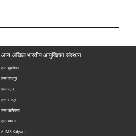
अन्य अखिल भारतीय आयुर्विज्ञान संस्थान
एम्‍स भुवनेश्वर
एम्‍स जोधपुर
एम्‍स पटना
एम्‍स रायपुर
एम्‍स ऋषिकेश
एम्‍स भोपाल
AIIMS Kalyani