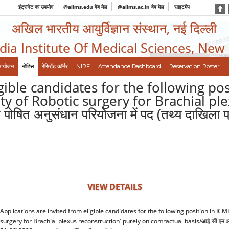
इंट्रानेट का उपयोग
@aiims.edu वेब मेल
@aiims.ac.in वेब मेल
साइटमैप
अखिल भारतीय आयुर्विज्ञान संस्थान, नई दिल्ली
ndia Institute Of Medical Sciences, New
आयोजन
नोटिस
रेसिडेंट कॉर्नर
NIRF
Attendance Dashboard
Reservation Roster
igible candidates for the following p
ility of Robotic surgery for Brachial p
ित अनुसंधान परियोजना में पद (तथ्य दाखिला प्रच
VIEW DETAILS
Applications are invited from eligible candidates for the following position in ICMR
surgery for Brachial plexus reconstruction' purely on contractual basis/
आई सी एम आर