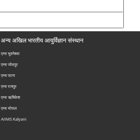
अन्य अखिल भारतीय आयुर्विज्ञान संस्थान
एम्‍स भुवनेश्वर
एम्‍स जोधपुर
एम्‍स पटना
एम्‍स रायपुर
एम्‍स ऋषिकेश
एम्‍स भोपाल
AIIMS Kalyani