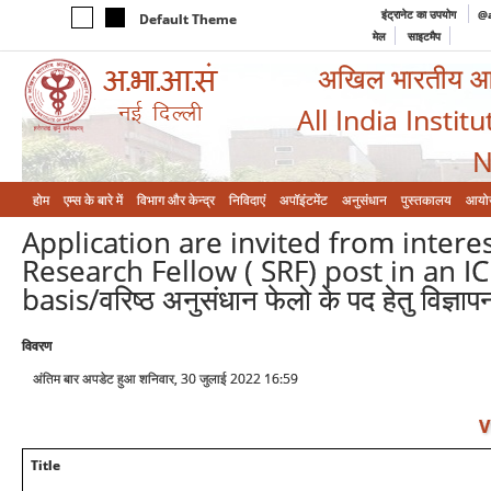
इंट्रानेट का उपयोग
@a
Default Theme
मेल
साइटमैप
अखिल भारतीय आयुर
All India Instit
N
होम
एम्‍स के बारे में
विभाग और केन्‍द्र
निविदाएं
अपॉइंटमेंट
अनुसंधान
पुस्तकालय
आयो
Application are invited from interes
Research Fellow ( SRF) post in an 
basis/वरिष्ठ अनुसंधान फेलो के पद हेतु विज्ञाप
विवरण
अंतिम बार अपडेट हुआ शनिवार, 30 जुलाई 2022 16:59
V
Title