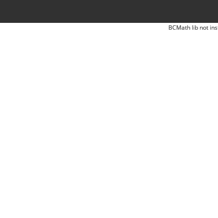
BCMath lib not ins