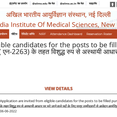
इंट्रानेट का उपयोग
@aiims.edu वेब मेल
@aiims.ac.in वेब मेल
साइटमैप
अखिल भारतीय आयुर्विज्ञान संस्थान, नई दिल्ली
ndia Institute Of Medical Sciences, New
आयोजन
नोटिस
रेसिडेंट कॉर्नर
NIRF
Attendance Dashboard
Reservation Roster
ible candidates for the posts to be f
2263) के तहत विशुद्ध रुप से अस्थायी आधार पर 
VIEW DETAILS
Application are invited from eligible candidates for the posts to be filled p
के तहत विशुद्ध रुप से अस्थायी आधार पर भरे जाने वाले पदों के लिए पात्र उम्मीदवारों से आवेदन आमंत्र
06-06-2022