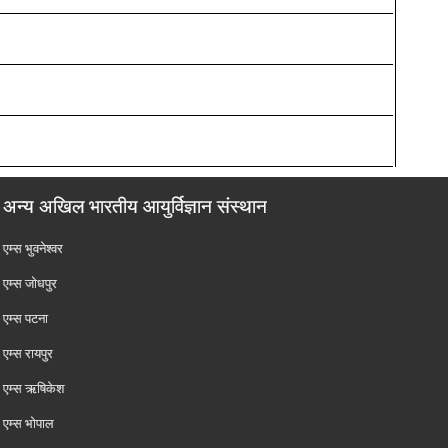
अन्य अखिल भारतीय आयुर्विज्ञान संस्थान
एम्‍स भुवनेश्वर
एम्‍स जोधपुर
एम्‍स पटना
एम्‍स रायपुर
एम्‍स ऋषिकेश
एम्‍स भोपाल