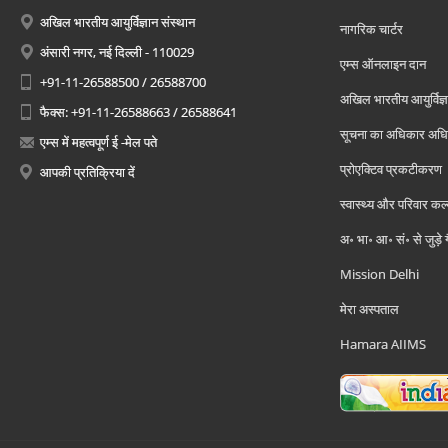
अखिल भारतीय आयुर्विज्ञान संस्थान
नागरिक चार्टर
अंसारी नगर, नई दिल्ली - 110029
एम्स ऑनलाइन दान
+91-11-26588500 / 26588700
अखिल भारतीय आयुर्विज्ञ
फैक्स: +91-11-26588663 / 26588641
सूचना का अधिकार अध
एम्स में महत्वपूर्ण ई -मेल पते
प्रोएक्टिव प्रकटीकरण
आपकी प्रतिक्रिया दें
स्वास्थ्य और परिवार कल
अ॰ भा॰ आ॰ सं॰ से जुड़े
Mission Delhi
मेरा अस्पताल
Hamara AIIMS