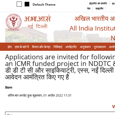
इंट्रानेट का उपयोग
@a
Default Theme
मेल
साइटमैप
अखिल भारतीय आयुर
All India Instit
N
होम
एम्‍स के बारे में
विभाग और केन्‍द्र
निविदाएं
अपॉइंटमेंट
अनुसंधान
पुस्तकालय
आयो
Applications are invited for follow
an ICMR funded project in NDDTC & 
डी डी टी सी और साइकियाट्री, एस्स, नईं दिल्ली
आवेदन आमंत्रित किए गए है
विवरण
अंतिम बार अपडेट हुआ शुक्रवार, 01 अप्रैल 2022 11:31
V