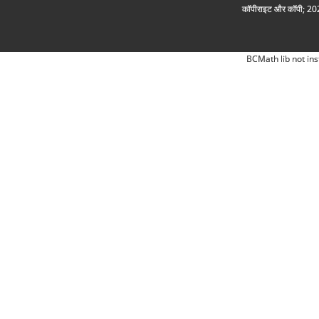
कॉपीराइट और कॉपी; 2026
BCMath lib not ins