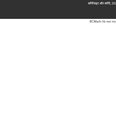
कॉपीराइट और कॉपी; 2026
BCMath lib not ins