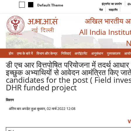
इंट्रानेट का उपयोग
@a
Default Theme
मेल
साइटमैप
अखिल भारतीय आयुर
All India Instit
N
होम
एम्‍स के बारे में
विभाग और केन्‍द्र
निविदाएं
अपॉइंटमेंट
अनुसंधान
पुस्तकालय
आयो
डी एच आर वित्तपोषित परियोजना में तदर्थ आधार
इच्छुक अभ्याथियों से आवेदन आमंत्रित किए
candidates for the post ( Field inve
DHR funded project
विवरण
अंतिम बार अपडेट हुआ बुधवार, 02 मार्च 2022 12:08
V