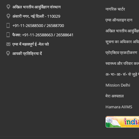
अखिल भारतीय आयुर्विज्ञान संस्थान
नागरिक चार्टर
अंसारी नगर, नई दिल्ली - 110029
एम्स ऑनलाइन दान
+91-11-26588500 / 26588700
अखिल भारतीय आयुर्विज्ञ
फैक्स: +91-11-26588663 / 26588641
सूचना का अधिकार अध
एम्स में महत्वपूर्ण ई -मेल पते
प्रोएक्टिव प्रकटीकरण
आपकी प्रतिक्रिया दें
स्वास्थ्य और परिवार कल
अ॰ भा॰ आ॰ सं॰ से जुड़े
Mission Delhi
मेरा अस्पताल
Hamara AIIMS