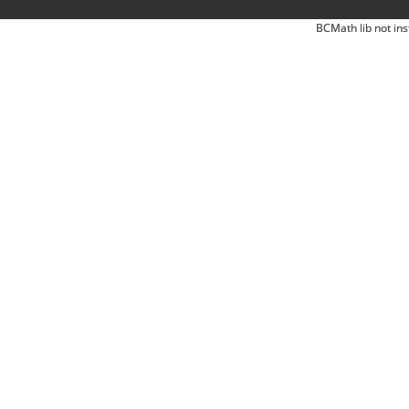
BCMath lib not ins