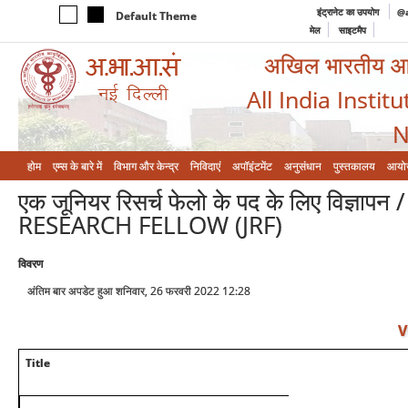
इंट्रानेट का उपयोग
@a
Default Theme
मेल
साइटमैप
अखिल भारतीय आयुर
All India Instit
N
होम
एम्‍स के बारे में
विभाग और केन्‍द्र
निविदाएं
अपॉइंटमेंट
अनुसंधान
पुस्तकालय
आयो
एक जूनियर रिसर्च फेलो के पद के लिए विज्
RESEARCH FELLOW (JRF)
विवरण
अंतिम बार अपडेट हुआ शनिवार, 26 फरवरी 2022 12:28
V
Title