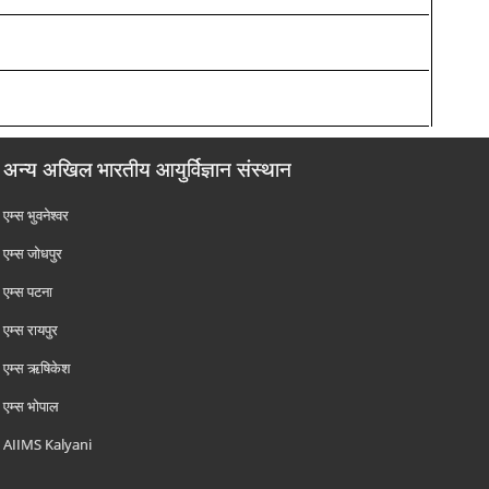
अन्य अखिल भारतीय आयुर्विज्ञान संस्थान
एम्‍स भुवनेश्वर
एम्‍स जोधपुर
एम्‍स पटना
एम्‍स रायपुर
एम्‍स ऋषिकेश
एम्‍स भोपाल
AIIMS Kalyani