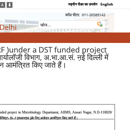
स्क्रीन रीडर का उपयोग
English
कॉल सेंटर:
011-26589142
 Delhi
/SRF )under a DST funded project
जी विभाग, अ.भा.आ.सं. ऩई दिल्ली में
 आमंत्रित किए जाते हैं।
 funded project in Microbiology Department, AIIMS, Ansari Nagar, N.D-110029/
- II- /
ोसिएट
एसआरएफ
)
के
लिए
आवेदन
आमंत्रित
किए
जाते
हैं।