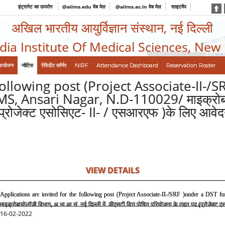
इंट्रानेट का उपयोग
@aiims.edu वेब मेल
@aiims.ac.in वेब मेल
साइटमैप
अखिल भारतीय आयुर्विज्ञान संस्थान, नई दिल्ली
ndia Institute Of Medical Sciences, New
आयोजन
नोटिस
रेसिडेंट कॉर्नर
NIRF
Attendance Dashboard
Reservation Roster
following post (Project Associate-II-
Ansari Nagar, N.D-110029/ माइक्रोबायोलॉ
प्रोजेक्ट एसोसिएट- II- / एसआरएफ )के लिए आवेदन
VIEW DETAILS
Applications are invited for the following post (Project Associate-II-/SRF )under a DST
माइक्रोबायोलॉजी
विभाग
,
अ.भा.आ.सं. ऩई दिल्ली में
डीएसटी
वित्त
पोषित
परियोजना
के
तहत
पद
(
प्रोजेक्ट
एस
16-02-2022