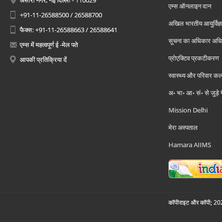
अंसारी नगर, नई दिल्ली - 110029
एम्स ऑनलाइन दान
+91-11-26588500 / 26588700
अखिल भारतीय आयुर्विज्ञ
फैक्स: +91-11-26588663 / 26588641
सूचना का अधिकार अध
एम्स में महत्वपूर्ण ई -मेल पते
प्रोएक्टिव प्रकटीकरण
आपकी प्रतिक्रिया दें
स्वास्थ्य और परिवार कल
अ॰ भा॰ आ॰ सं॰ से जुड़े
Mission Delhi
मेरा अस्पताल
Hamara AIIMS
कॉपीराइट और कॉपी; 2026