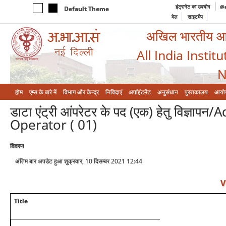
इंट्रानेट का उपयोग
@a
Default Theme
मेल
साइटमैप
अखिल भारतीय आयुर
All India Instit
N
होम
एम्‍स के बारे में
विभाग और केन्‍द्र
निविदाएं
अपॉइंटमेंट
अनुसंधान
पुस्तकालय
आयो
डाटा एंट्री आंपरेटर के पद (एक) हेतु विज्
Operator ( 01)
विवरण
अंतिम बार अपडेट हुआ शुक्रवार, 10 दिसम्बर 2021 12:44
V
Title