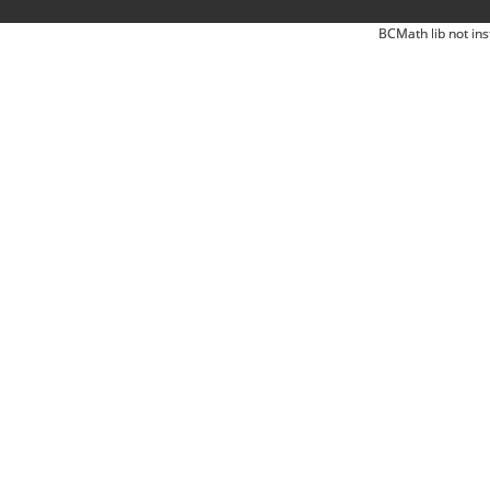
BCMath lib not ins