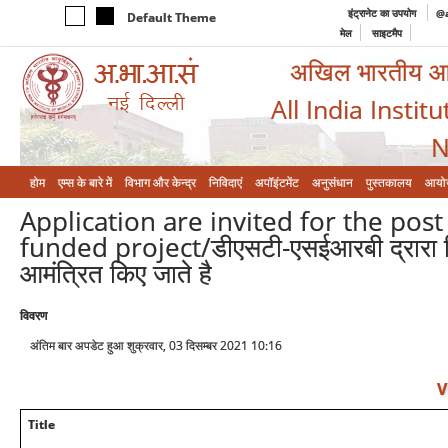
इंट्रानेट का उपयोग
@a
Default Theme
मेल
साइटमैप
अखिल भारतीय आयुर
All India Instit
N
होम
एम्‍स के बारे में
विभाग और केन्‍द्र
निविदाएं
अपॉइंटमेंट
अनुसंधान
पुस्तकालय
आयो
Application are invited for the post
funded project/डीएसटी-एसईआरबी द्रारा वित
आमंत्रित किए जाते है
विवरण
अंतिम बार अपडेट हुआ शुक्रवार, 03 दिसम्बर 2021 10:16
V
Title