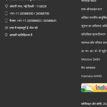
नागरिक चार्टर
अंसारी नगर, नई दिल्ली - 110029
एम्स ऑनलाइन दान
+91-11-26588500 / 26588700
अखिल भारतीय आयुर्विज्ञ
फैक्स: +91-11-26588663 / 26588641
सूचना का अधिकार अध
एम्स में महत्वपूर्ण ई -मेल पते
प्रोएक्टिव प्रकटीकरण
आपकी प्रतिक्रिया दें
स्वास्थ्य और परिवार कल
अ॰ भा॰ आ॰ सं॰ से जुड़े
Mission Delhi
मेरा अस्पताल
Hamara AIIMS
कॉपीराइट और कॉपी; 2026