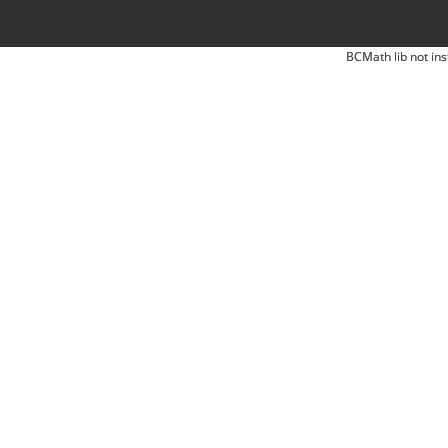
BCMath lib not ins