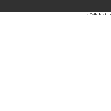
BCMath lib not ins