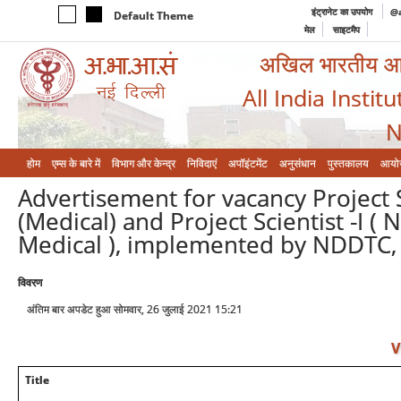
इंट्रानेट का उपयोग
@a
Default Theme
मेल
साइटमैप
अखिल भारतीय आयुर
All India Instit
N
होम
एम्‍स के बारे में
विभाग और केन्‍द्र
निविदाएं
अपॉइंटमेंट
अनुसंधान
पुस्तकालय
आयो
Advertisement for vacancy Project Sc
(Medical) and Project Scientist -I (
Medical ), implemented by NDDTC,
विवरण
अंतिम बार अपडेट हुआ सोमवार, 26 जुलाई 2021 15:21
V
Title