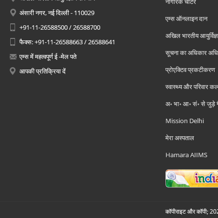
नागरिक चार्टर
अंसारी नगर, नई दिल्ली - 110029
एम्स ऑनलाइन दान
+91-11-26588500 / 26588700
अखिल भारतीय आयुर्विज्ञ
फैक्स: +91-11-26588663 / 26588641
सूचना का अधिकार अध
एम्स में महत्वपूर्ण ई -मेल पते
प्रोएक्टिव प्रकटीकरण
आपकी प्रतिक्रिया दें
स्वास्थ्य और परिवार कल
अ॰ भा॰ आ॰ सं॰ से जुड़े
Mission Delhi
मेरा अस्पताल
Hamara AIIMS
कॉपीराइट और कॉपी; 2026