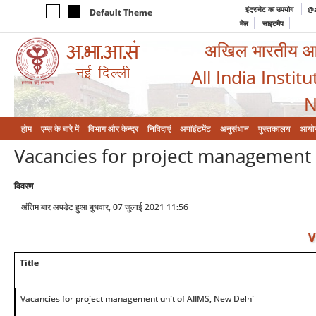
इंट्रानेट का उपयोग
@a
Default Theme
मेल
साइटमैप
अखिल भारतीय आयुर
All India Instit
N
होम
एम्‍स के बारे में
विभाग और केन्‍द्र
निविदाएं
अपॉइंटमेंट
अनुसंधान
पुस्तकालय
आयो
Vacancies for project management 
विवरण
अंतिम बार अपडेट हुआ बुधवार, 07 जुलाई 2021 11:56
V
Title
Vacancies for project management unit of AIIMS, New Delhi