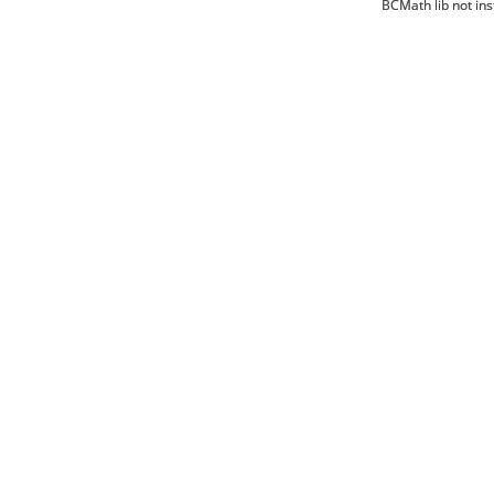
BCMath lib not ins