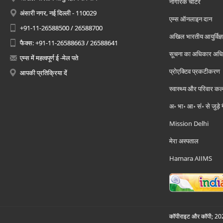
नागरिक चार्टर
अंसारी नगर, नई दिल्ली - 110029
एम्स ऑनलाइन दान
+91-11-26588500 / 26588700
अखिल भारतीय आयुर्विज्ञ
फैक्स: +91-11-26588663 / 26588641
सूचना का अधिकार अध
एम्स में महत्वपूर्ण ई -मेल पते
प्रोएक्टिव प्रकटीकरण
आपकी प्रतिक्रिया दें
स्वास्थ्य और परिवार कल
अ॰ भा॰ आ॰ सं॰ से जुड़े
Mission Delhi
मेरा अस्पताल
Hamara AIIMS
कॉपीराइट और कॉपी; 2026