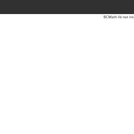
BCMath lib not ins