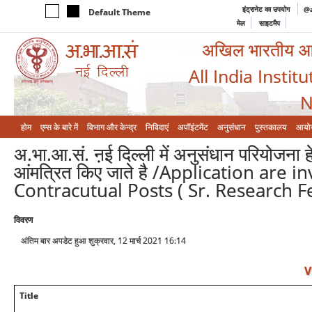
इंट्रानेट का उपयोग
@a
Default Theme
मेल
साइटमैप
अखिल भारतीय आयुर
All India Instit
N
होम
एम्‍स के बारे में
विभाग और केन्‍द्र
निविदाएं
अपॉइंटमेंट
अनुसंधान
पुस्तकालय
आयो
अ.भा.आ.सं. ऩई दिल्ली में अनुसंधान परियोजना ह
आंमत्रित किए जाते है /Application are 
Contracutual Posts ( Sr. Research F
विवरण
अंतिम बार अपडेट हुआ शुक्रवार, 12 मार्च 2021 16:14
V
Title