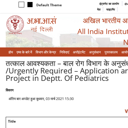
इंट्रानेट का उपयोग
@a
Default Theme
मेल
साइटमैप
अखिल भारतीय आयुर
All India Instit
N
होम
एम्‍स के बारे में
विभाग और केन्‍द्र
निविदाएं
अपॉइंटमेंट
अनुसंधान
पुस्तकालय
आयो
तत्काल आवश्यकता – बाल रोग विभाग के अनुसंधा
/Urgently Required – Application ar
Project in Deptt. Of Pediatrics
विवरण
अंतिम बार अपडेट हुआ बुधवार, 03 मार्च 2021 15:30
V
Title