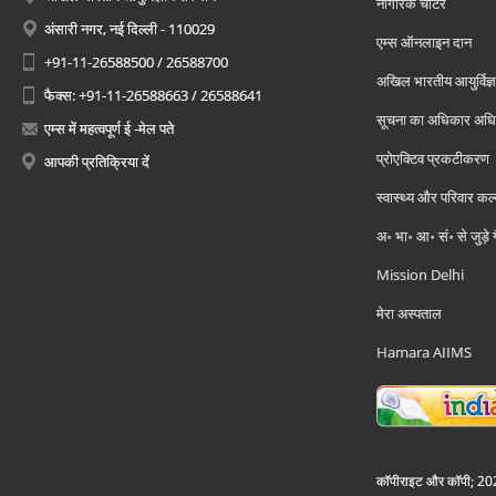
नागरिक चार्टर
अंसारी नगर, नई दिल्ली - 110029
एम्स ऑनलाइन दान
+91-11-26588500 / 26588700
अखिल भारतीय आयुर्विज्ञ
फैक्स: +91-11-26588663 / 26588641
सूचना का अधिकार अध
एम्स में महत्वपूर्ण ई -मेल पते
प्रोएक्टिव प्रकटीकरण
आपकी प्रतिक्रिया दें
स्वास्थ्य और परिवार कल
अ॰ भा॰ आ॰ सं॰ से जुड़े
Mission Delhi
मेरा अस्पताल
Hamara AIIMS
कॉपीराइट और कॉपी; 2026