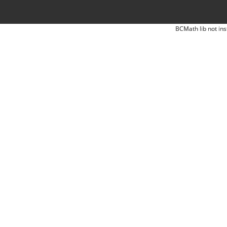
BCMath lib not ins