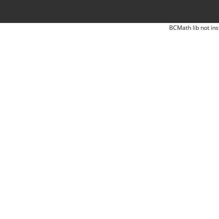
BCMath lib not ins