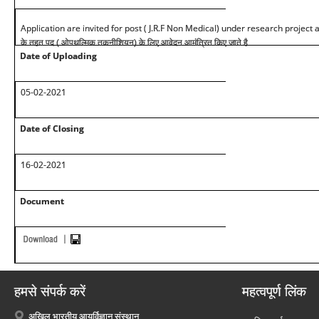
Application are invited for post ( J.R.F Non Medical) under research project 
के तहत पद ( ओपथल्मिक तकनीशियन) के लिए आवेदन आमंत्रित किए जाते है
Date of Uploading
05-02-2021
Date of Closing
16-02-2021
Document
हमसे संपर्क करें
महत्वपूर्ण लिंक
अखिल भारतीय आयुर्विज्ञान संस्थान