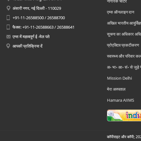
नागरिक चार्टर
अंसारी नगर, नई दिल्ली - 110029
एम्स ऑनलाइन दान
+91-11-26588500 / 26588700
अखिल भारतीय आयुर्विज्ञ
फैक्स: +91-11-26588663 / 26588641
सूचना का अधिकार अध
एम्स में महत्वपूर्ण ई -मेल पते
प्रोएक्टिव प्रकटीकरण
आपकी प्रतिक्रिया दें
स्वास्थ्य और परिवार कल
अ॰ भा॰ आ॰ सं॰ से जुड़े
Mission Delhi
मेरा अस्पताल
Hamara AIIMS
कॉपीराइट और कॉपी; 2026