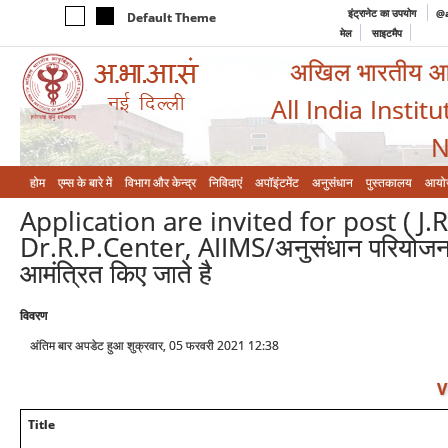
इंट्रानेट का उपयोग
@a
Default Theme
मेल
साइटमैप
अखिल भारतीय आयुर
All India Instit
N
होम
एम्‍स के बारे में
विभाग और केन्‍द्र
निविदाएं
अपॉइंटमेंट
अनुसंधान
पुस्तकालय
आयो
Application are invited for post ( J
Dr.R.P.Center, AIIMS/अनुसंधान परियोजन
आमंत्रित किए जाते है
विवरण
अंतिम बार अपडेट हुआ शुक्रवार, 05 फरवरी 2021 12:38
V
Title