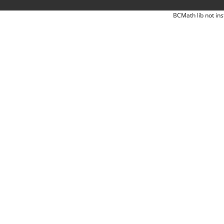
BCMath lib not ins