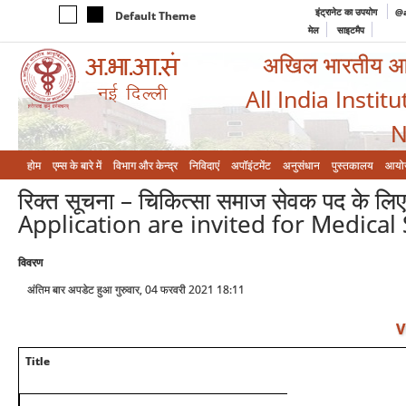
इंट्रानेट का उपयोग
@a
Default Theme
मेल
साइटमैप
अखिल भारतीय आयुर
All India Instit
N
होम
एम्‍स के बारे में
विभाग और केन्‍द्र
निविदाएं
अपॉइंटमेंट
अनुसंधान
पुस्तकालय
आयो
रिक्त सूचना – चिकित्सा समाज सेवक पद के ल
Application are invited for Medical
विवरण
अंतिम बार अपडेट हुआ गुरुवार, 04 फरवरी 2021 18:11
V
Title