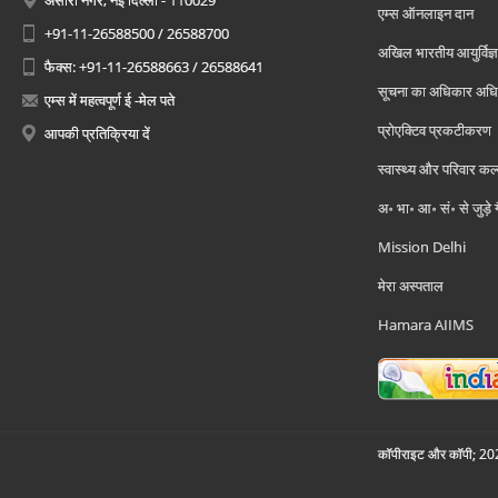
अंसारी नगर, नई दिल्ली - 110029
एम्स ऑनलाइन दान
+91-11-26588500 / 26588700
अखिल भारतीय आयुर्विज्ञ
फैक्स: +91-11-26588663 / 26588641
सूचना का अधिकार अध
एम्स में महत्वपूर्ण ई -मेल पते
प्रोएक्टिव प्रकटीकरण
आपकी प्रतिक्रिया दें
स्वास्थ्य और परिवार कल
अ॰ भा॰ आ॰ सं॰ से जुड़े
Mission Delhi
मेरा अस्पताल
Hamara AIIMS
कॉपीराइट और कॉपी; 2026