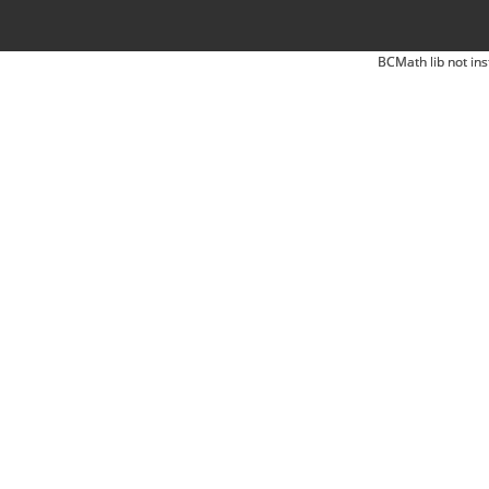
BCMath lib not ins