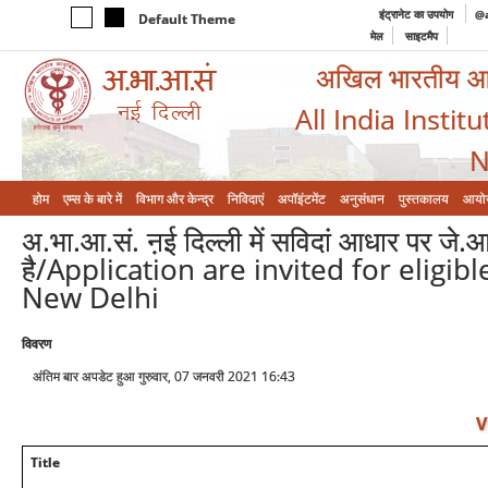
इंट्रानेट का उपयोग
@a
Default Theme
मेल
साइटमैप
अखिल भारतीय आयुर
All India Instit
N
होम
एम्‍स के बारे में
विभाग और केन्‍द्र
निविदाएं
अपॉइंटमेंट
अनुसंधान
पुस्तकालय
आयो
अ.भा.आ.सं. ऩई दिल्ली में सविदां आधार पर जे
है/Application are invited for eligib
New Delhi
विवरण
अंतिम बार अपडेट हुआ गुरुवार, 07 जनवरी 2021 16:43
V
Title