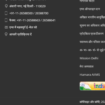
नागरिक चार्टर
अंसारी नगर, नई दिल्ली - 110029
एम्स ऑनलाइन दान
+91-11-26588500 / 26588700
अखिल भारतीय आयुर्विज्ञ
फैक्स: +91-11-26588663 / 26588641
सूचना का अधिकार अध
एम्स में महत्वपूर्ण ई -मेल पते
प्रोएक्टिव प्रकटीकरण
आपकी प्रतिक्रिया दें
स्वास्थ्य और परिवार कल
अ॰ भा॰ आ॰ सं॰ से जुड़े
Mission Delhi
मेरा अस्पताल
Hamara AIIMS
कॉपीराइट और कॉपी; 2026