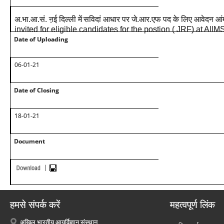
अ.भा.आ.सं. ऩई दिल्ली में
सविदां आधार पर जे.आर.एफ पद के लिए आवेदन आंम
invited for eligible candidates for the postion ( JRF) at AII
Date of Uploading
06-01-21
Date of Closing
18-01-21
Document
हमसे संपर्क करें
महत्वपूर्ण लिंक
अखिल भारतीय आयुर्विज्ञान संस्थान