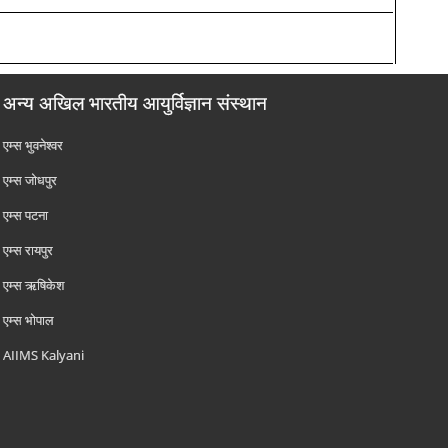
अन्य अखिल भारतीय आयुर्विज्ञान संस्थान
एम्‍स भुवनेश्वर
एम्‍स जोधपुर
एम्‍स पटना
एम्‍स रायपुर
एम्‍स ऋषिकेश
एम्‍स भोपाल
AIIMS Kalyani