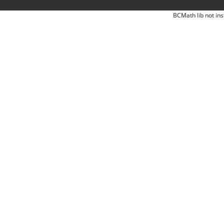
BCMath lib not ins