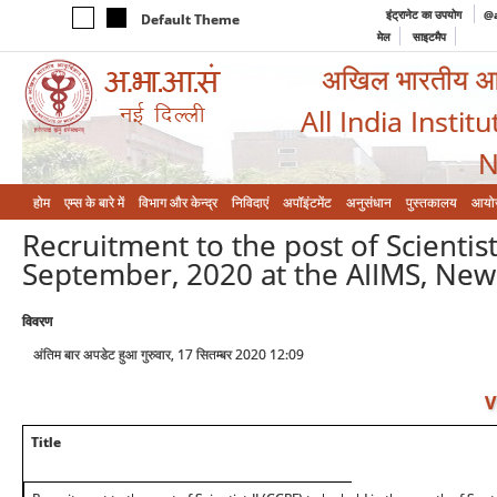
इंट्रानेट का उपयोग
@a
Default Theme
मेल
साइटमैप
अखिल भारतीय आयुर
All India Instit
N
होम
एम्‍स के बारे में
विभाग और केन्‍द्र
निविदाएं
अपॉइंटमेंट
अनुसंधान
पुस्तकालय
आयो
Recruitment to the post of Scientist
September, 2020 at the AIIMS, New
विवरण
अंतिम बार अपडेट हुआ गुरुवार, 17 सितम्बर 2020 12:09
V
Title