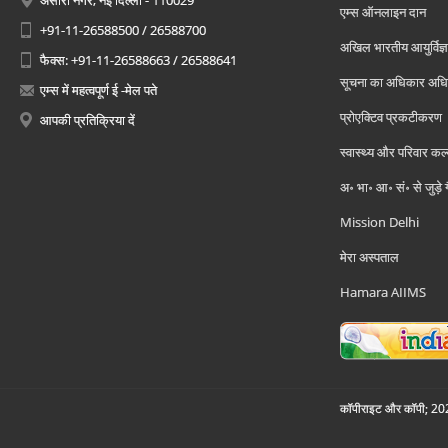
अंसारी नगर, नई दिल्ली - 110029
एम्स ऑनलाइन दान
+91-11-26588500 / 26588700
अखिल भारतीय आयुर्विज्ञ
फैक्स: +91-11-26588663 / 26588641
सूचना का अधिकार अध
एम्स में महत्वपूर्ण ई -मेल पते
प्रोएक्टिव प्रकटीकरण
आपकी प्रतिक्रिया दें
स्वास्थ्य और परिवार कल
अ॰ भा॰ आ॰ सं॰ से जुड़े
Mission Delhi
मेरा अस्पताल
Hamara AIIMS
कॉपीराइट और कॉपी; 2026