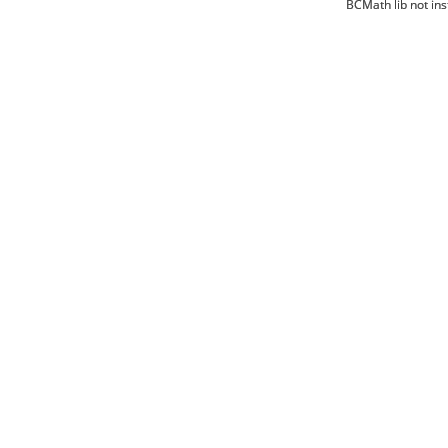
BCMath lib not ins