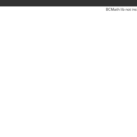
BCMath lib not ins