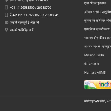
अंसारी नगर, नई दिल्ली - 110029
एम्स ऑनलाइन दान
+91-11-26588500 / 26588700
अखिल भारतीय आयुर्विज्ञ
फैक्स: +91-11-26588663 / 26588641
सूचना का अधिकार अध
एम्स में महत्वपूर्ण ई -मेल पते
प्रोएक्टिव प्रकटीकरण
आपकी प्रतिक्रिया दें
स्वास्थ्य और परिवार कल
अ॰ भा॰ आ॰ सं॰ से जुड़े
Mission Delhi
मेरा अस्पताल
Hamara AIIMS
कॉपीराइट और कॉपी; 2026