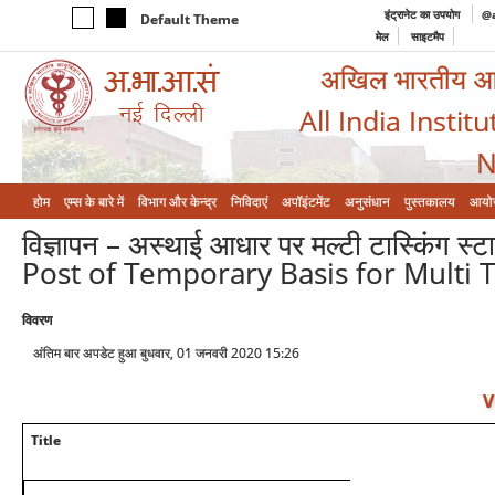
इंट्रानेट का उपयोग
@a
Default Theme
मेल
साइटमैप
अखिल भारतीय आयुर
All India Instit
N
होम
एम्‍स के बारे में
विभाग और केन्‍द्र
निविदाएं
अपॉइंटमेंट
अनुसंधान
पुस्तकालय
आयो
विज्ञापन – अस्थाई आधार पर मल्टी टास्किंग स
Post of Temporary Basis for Multi T
विवरण
अंतिम बार अपडेट हुआ बुधवार, 01 जनवरी 2020 15:26
V
Title